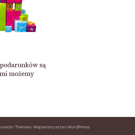
 podarunków są
kimi możemy
.
lossom Themes
.
Wspierany przez
WordPress
.