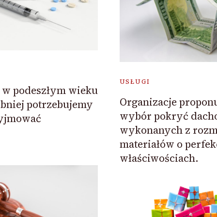
USŁUGI
y w podeszłym wieku
Organizacje propon
bniej potrzebujemy
wybór pokryć dach
zyjmować
wykonanych z rozm
materiałów o perfe
właściwościach.