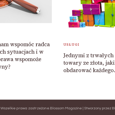
nam wspomóc radca
USŁUGI
ch sytuacjach i w
Jednymi z trwałych
 prawa wspomoże
towary ze złota, ja
wny?
obdarować każdego
. Wszelkie prawa zastrzeżone.
Blossom Magazine | Stworzony przez
B