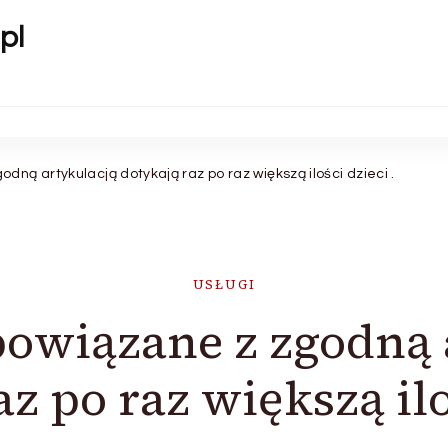
pl
dną artykulacją dotykają raz po raz większą ilości dzieci .
USŁUGI
owiązane z zgodną 
z po raz większą ilo