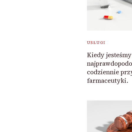
USŁUGI
Kiedy jesteśm
najprawdopodo
codziennie pr
farmaceutyki.