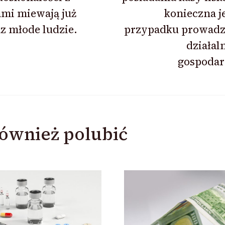
mi miewają już
konieczna j
z młode ludzie.
przypadku prowadz
działal
gospodar
ównież polubić