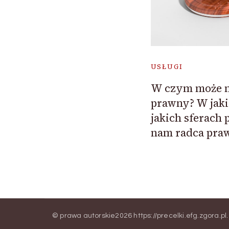
USŁUGI
W czym może 
prawny? W jaki
jakich sferach
nam radca pra
© prawa autorskie2026
https://precelki.efg.zgora.pl