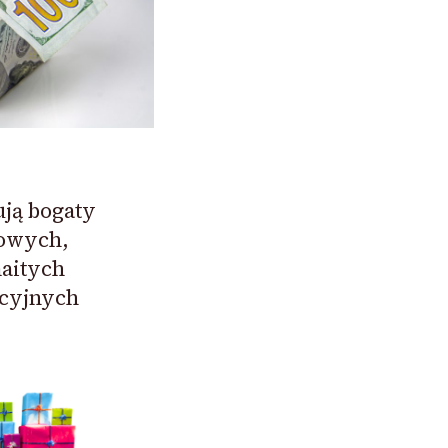
ują bogaty
owych,
aitych
kcyjnych