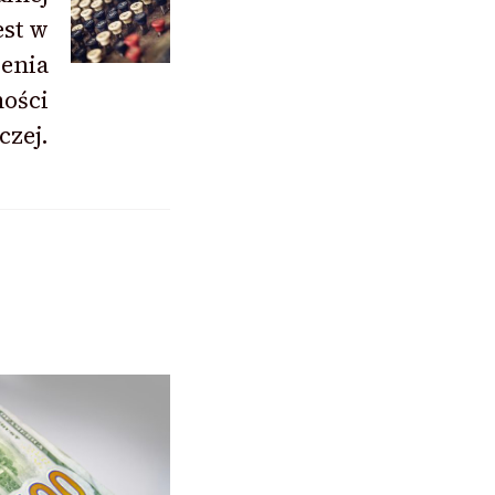
est w
enia
ności
czej.