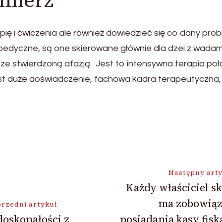
omierz
ię i ćwiczenia ale również dowiedzieć się co dany pr
edyczne, są one skierowane głównie dla dzei z wadam
i ze stwierdzoną afazją . Jest to intensywna terapia p
w jest duże doświadczenie, fachowa kadra terapeutyczn
ja
Następny art
Każdy właściciel s
ma zobowiąz
rzedni artykuł
oskonałości z
posiadania kasy fisk