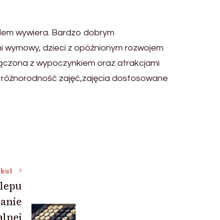
oblem wywiera. Bardzo dobrym
i wymowy, dzieci z opóźnionym rozwojem
ołączona z wypoczynkiem oraz atrakcjami
a, różnorodność zajęć,zajęcia dostosowane
ykuł
klepu
anie
alnej