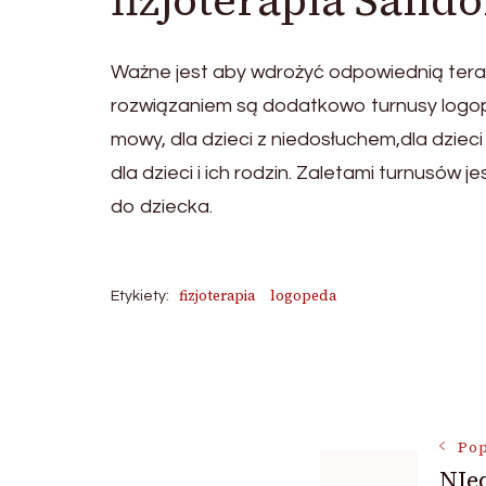
fizjoterapia Sand
Ważne jest aby wdrożyć odpowiednią terap
rozwiązaniem są dodatkowo turnusy logop
mowy, dla dzieci z niedosłuchem,dla dziec
dla dzieci i ich rodzin. Zaletami turnusó
do dziecka.
fizjoterapia
logopeda
Etykiety:
Nawigac
wpisu
Pop
NIed