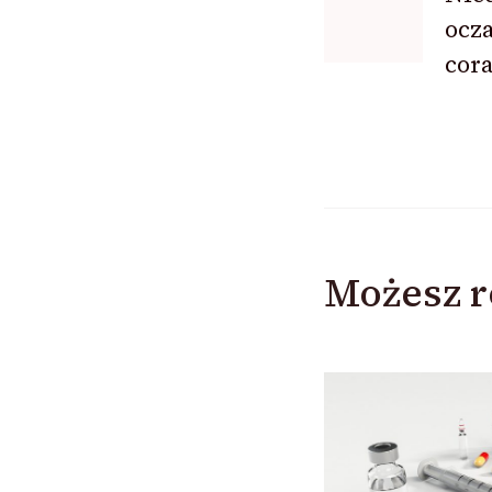
ocza
cora
Możesz r