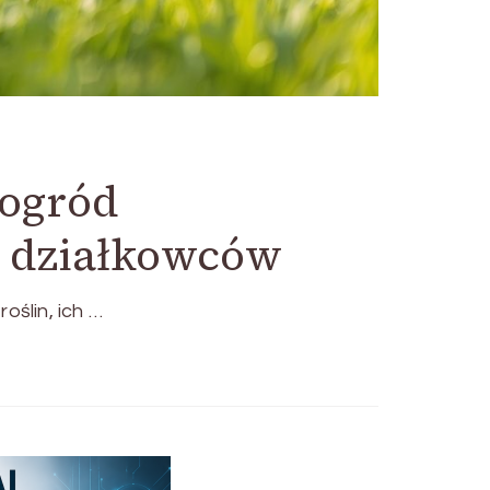
 ogród
a działkowców
oślin, ich …