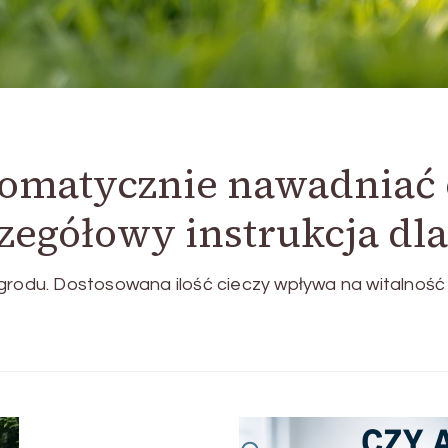
utomatycznie nawadniać
egółowy instrukcja dl
grodu. Dostosowana ilość cieczy wpływa na witalność r