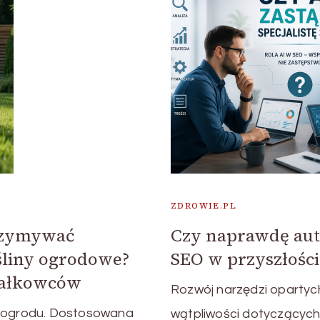
ZDROWIE.PL
trzymywać
Czy naprawdę aut
śliny ogrodowe?
SEO w przyszłości
ziałkowców
Rozwój narzędzi opartyc
o ogrodu. Dostosowana
wątpliwości dotyczących