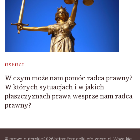
USŁUGI
W czym może nam pomóc radca prawny?
W których sytuacjach i w jakich
płaszczyznach prawa wesprze nam radca
prawny?
© prawa autorskie2026
https://precelki.efg.zgora.pl
. Wszelkie