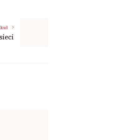
ykuł
sieci