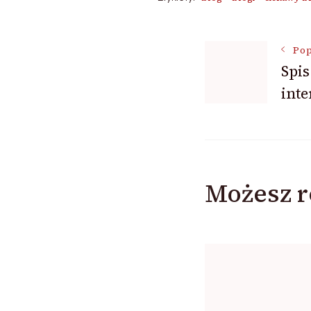
Nawigac
Pop
Spis
inte
wpisu
Możesz r