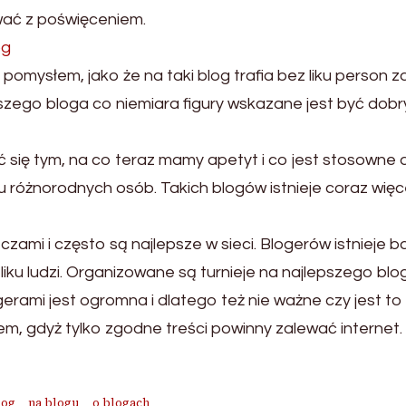
wać z poświęceniem.
og
pomysłem, jako że na taki blog trafia bez liku person 
zego bloga co niemiara figury wskazane jest być dobr
ć się tym, na co teraz mamy apetyt i co jest stosowne 
 różnorodnych osób. Takich blogów istnieje coraz więce
czami i często są najlepsze w sieci. Blogerów istnieje b
liku ludzi. Organizowane są turnieje na najlepszego blo
rami jest ogromna i dlatego też nie ważne czy jest to 
em, gdyż tylko zgodne treści powinny zalewać internet. 
log
na blogu
o blogach