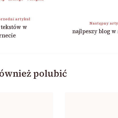
ja
rzedni artykuł
Następny art
 tekstów w
najlpeszy blog w 
rnecie
ównież polubić