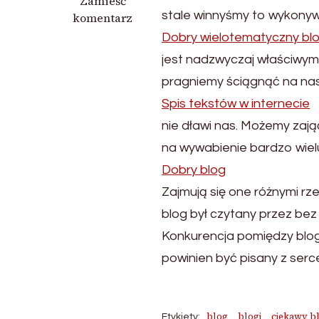
we
Zamieść
stale winnyśmy to wykony
wpisie
komentarz
Interesujące
Dobry wielotematyczny bl
teksty
jest nadzwyczaj właściwym 
na
pragniemy ściągnąć na nas
blogu
Spis tekstów w internecie
nie dławi nas. Możemy zają
na wywabienie bardzo wielu
Dobry blog
Zajmują się one różnymi rze
blog był czytany przez bez 
Konkurencja pomiędzy bloge
powinien być pisany z serc
blog
blogi
ciekawy b
Etykiety: