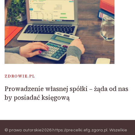
ZDROWIE.PL
Prowadzenie własnej spółki – żąda od nas
by posiadać księgową
© prawa autorskie2026
https://precelki.efg.zgora.pl
. Wszelkie