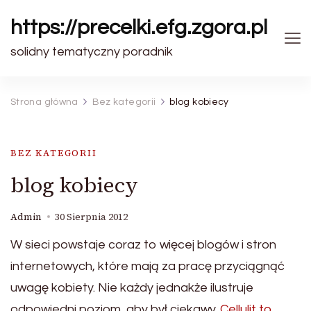
https://precelki.efg.zgora.pl
solidny tematyczny poradnik
Strona główna
Bez kategorii
blog kobiecy
BEZ KATEGORII
blog kobiecy
Admin
30 Sierpnia 2012
W sieci powstaje coraz to więcej blogów i stron
internetowych, które mają za pracę przyciągnąć
uwagę kobiety. Nie każdy jednakże ilustruje
odpowiedni poziom, aby był ciekawy.
Cellulit to