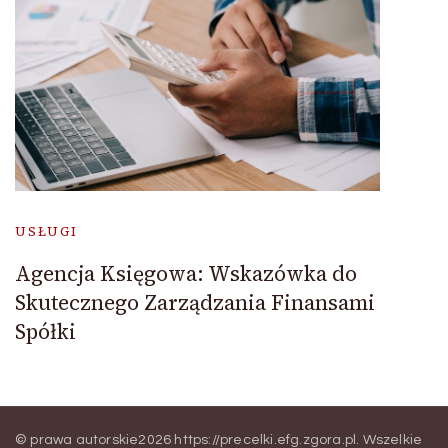
USŁUGI
Agencja Księgowa: Wskazówka do
Skutecznego Zarządzania Finansami
Spółki
© prawa autorskie2026
https://precelki.efg.zgora.pl
. Wszelkie