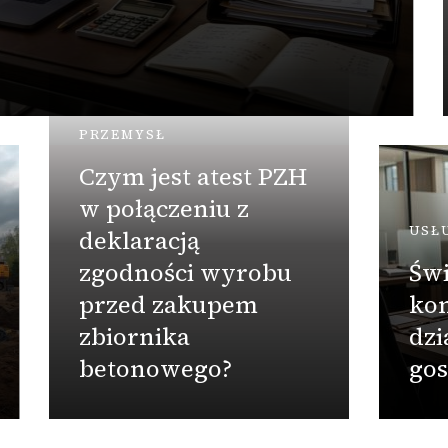
PRZEMYSŁ
Czym jest atest PZH
w połączeniu z
USŁ
deklaracją
zgodności wyrobu
Świ
przed zakupem
kon
zbiornika
dzi
betonowego?
gos