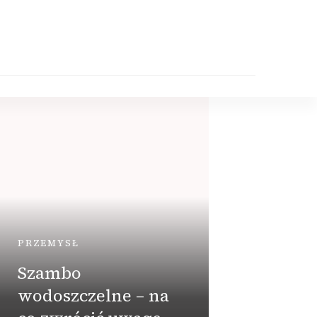
PRZEMYSŁ
Szambo
USŁUGI
wodoszczelne – na
Stra