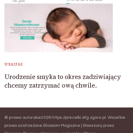
USŁUGI
Urodzenie smyka to okres zadziwiający
chcemy zatrzymać ową chwile.
© prawa autorskie2026
https://precelki.efg.zgora.pl
. Wszelkie
prawa zastrzeżone.
Blossom Magazine | Stworzony przez