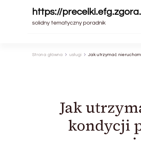
https://precelki.efg.zgora.
solidny tematyczny poradnik
Strona główna
usługi
Jak utrzymać nieruchomo
Jak utrzym
kondycji 