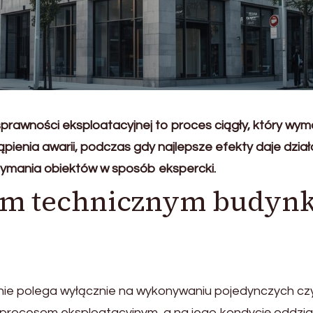
rawności eksploatacyjnej to proces ciągły, który wym
ienia awarii, podczas gdy najlepsze efekty daje dział
ymania obiektów w sposób ekspercki.
em technicznym budynk
ie polega wyłącznie na wykonywaniu pojedynczych czyn
rocesom eksploatacyjnym, a na jego kondycję oddział