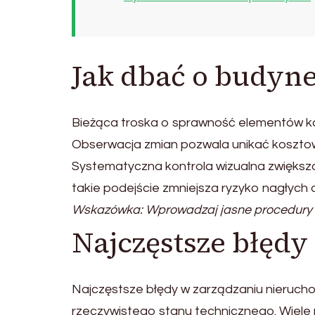
Jak dbać o budyne
Bieżąca troska o sprawność elementów kon
Obserwacja zmian pozwala unikać kosztown
Systematyczna kontrola wizualna zwiększa
takie podejście zmniejsza ryzyko nagłych a
Wskazówka: Wprowadzaj jasne procedury zg
Najczęstsze błęd
Najczęstsze błędy w zarządzaniu nieruch
rzeczywistego stanu technicznego. Wiel