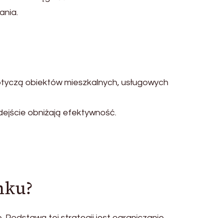
ania.
dotyczą obiektów mieszkalnych, usługowych
ejście obniżają efektywność.
nku?
odstawą tej strategii jest ograniczanie