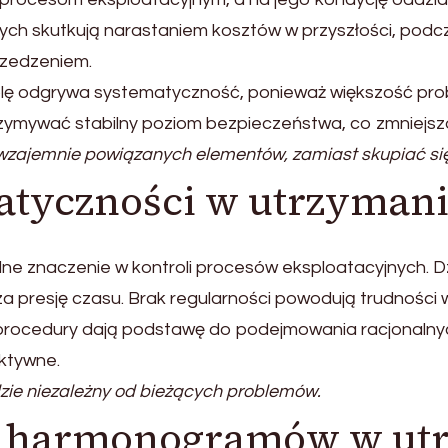
nych skutkują narastaniem kosztów w przyszłości, podc
rzedzeniem.
olę odgrywa systematyczność, ponieważ większość pro
zymywać stabilny poziom bezpieczeństwa, co zmniejsza
wzajemnie powiązanych elementów, zamiast skupiać się
atyczności w utrzyman
e znaczenie w kontroli procesów eksploatacyjnych. Dz
za presję czasu. Brak regularności powodują trudności
procedury dają podstawę do podejmowania racjonalnyc
aktywne.
zie niezależny od bieżących problemów.
i harmonogramów w ut