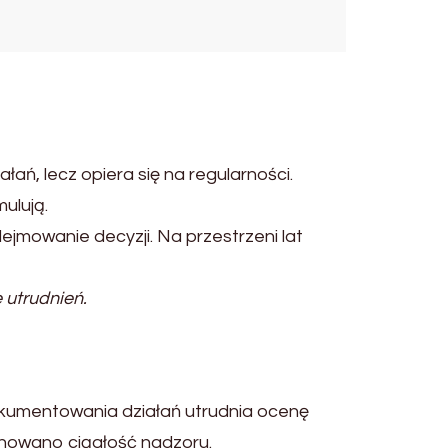
ń, lecz opiera się na regularności.
ulują.
jmowanie decyzji. Na przestrzeni lat
 utrudnień.
okumentowania działań utrudnia ocenę
howano ciągłość nadzoru.