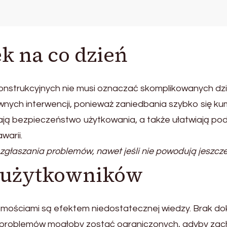
k na co dzień
strukcyjnych nie musi oznaczać skomplikowanych działa
ych interwencji, ponieważ zaniedbania szybko się kum
ją bezpieczeństwo użytkowania, a także ułatwiają pode
warii.
łaszania problemów, nawet jeśli nie powodują jeszcze
y użytkowników
omościami są efektem niedostatecznej wiedzy. Brak d
e problemów mogłoby zostać ograniczonych, gdyby zac