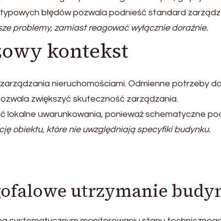
typowych błędów pozwala podnieść standard zarządz
sze problemy, zamiast reagować wyłącznie doraźnie.
żowy kontekst
la zarządzania nieruchomościami. Odmienne potrzeby 
pozwala zwiększyć skuteczność zarządzania.
ć lokalne uwarunkowania, ponieważ schematyczne pod
cję obiektu, które nie uwzględniają specyfiki budynku.
gofalowe utrzymanie budy
a systematycznym monitorowaniu stanu technicznego. P