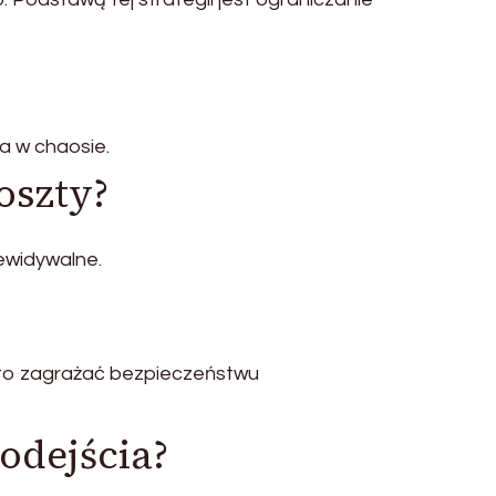
a w chaosie.
oszty?
zewidywalne.
 to zagrażać bezpieczeństwu
odejścia?