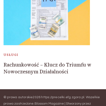
USŁUGI
Rachunkowość – Klucz do Triumfu w
Nowoczesnym Działalności
© prawa autorskie2026
https://precelki.efg.zgora.pl
. Wszelkie
prawa zastrzeżone.
Blossom Magazine | Stworzony przez