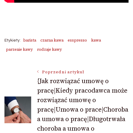
barista
czarna kawa
esspresso
kawa
Etykiety:
parzenie kawy
rodzaje kawy
Nawigacja
Poprzedni artykuł
{Jak rozwiązać umowę o
pracę|Kiedy pracodawca może
wpisu
rozwiązać umowę o
pracę|Umowa o prace|Choroba
a umowa o pracę|Długotrwała
choroba a umowa o