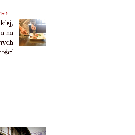
ykuł
kiej,
ia na
nnych
ości