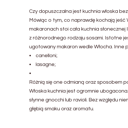
Czy dopuszczalna jest kuchnia włoska b
Mówiąc o tym, co naprawdę kochają jeść Wł
makaronach stoi cała kuchnia słonecznej Ita
z różnorodnego rodzaju sosami. Istotne jes
ugotowany makaron wedle Włocha. Inne p
• canelloni;
• lasagne;
•
Różnią się one odmianą oraz sposobem p
Włoska kuchnia jest ogromnie ubogacona. 
słynne gnocchi lub ravioli. Bez względu ni
głębią smaku oraz aromatu.