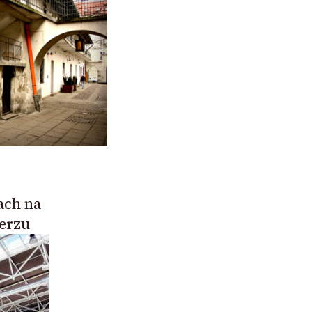
ach na
erzu