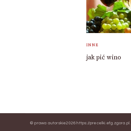
INNE
jak pić wino
© prawa autorskie2026
https://precelki.efg.zgora.pl