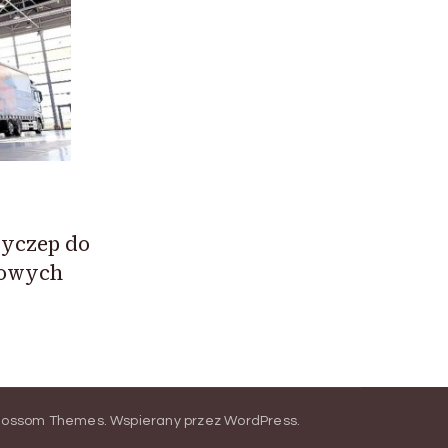
zyczep do
rowych
lossom Themes
.
Wspierany przez
WordPress
.