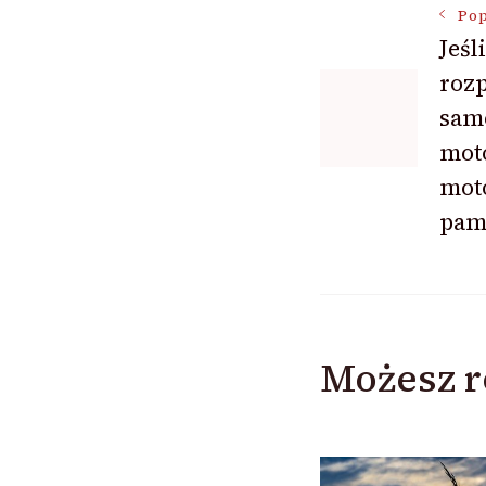
Nawigac
Pop
Jeśl
roz
wpisu
sam
mot
mot
pam
Możesz r