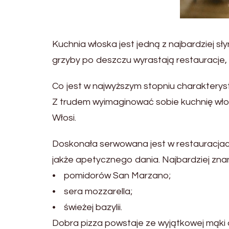
Kuchnia włoska jest jedną z najbardziej sły
grzyby po deszczu wyrastają restauracje,
Co jest w najwyższym stopniu charaktery
Z trudem wyimaginować sobie kuchnię włoską
Włosi.
Doskonała serwowana jest w restauracjach
jakże apetycznego dania. Najbardziej znana
• pomidorów San Marzano;
• sera mozzarella;
• świeżej bazylii.
Dobra pizza powstaje ze wyjątkowej mąki