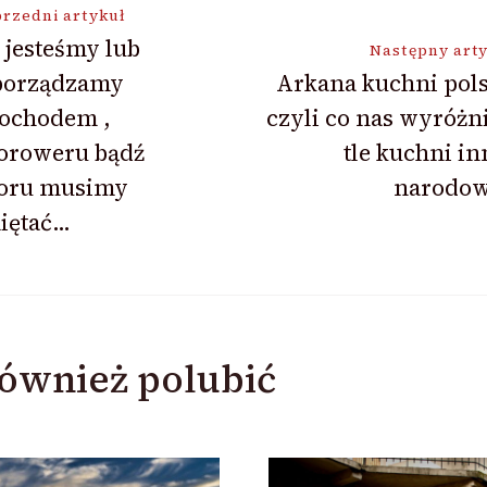
ja
rzedni artykuł
i jesteśmy lub
Następny art
porządzamy
Arkana kuchni pols
ochodem ,
czyli co nas wyróżn
oroweru bądź
tle kuchni i
oru musimy
narodow
iętać…
ównież polubić