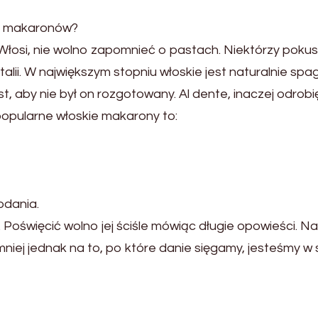
ez makaronów?
osi, nie wolno zapomnieć o pastach. Niektórzy pokuszą
lii. W największym stopniu włoskie jest naturalnie spag
t, aby nie był on rozgotowany. Al dente, inaczej odrob
opularne włoskie makarony to:
odania.
Poświęcić wolno jej ściśle mówiąc długie opowieści. N
emniej jednak na to, po które danie sięgamy, jesteśmy w