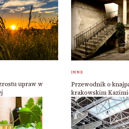
INNE
zrostu upraw w
Przewodnik o knajp
j
krakowskim Kazimi