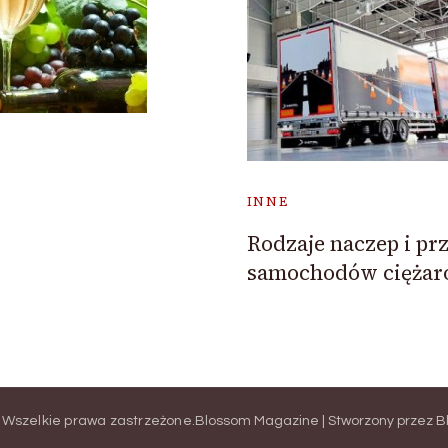
INNE
Rodzaje naczep i pr
samochodów cięża
. Wszelkie prawa zastrzeżone.
Blossom Magazine | Stworzony przez
B