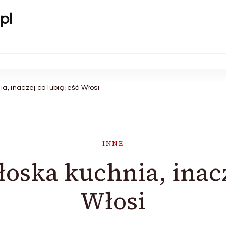
pl
, inaczej co lubią jeść Włosi
INNE
oska kuchnia, inacze
Włosi