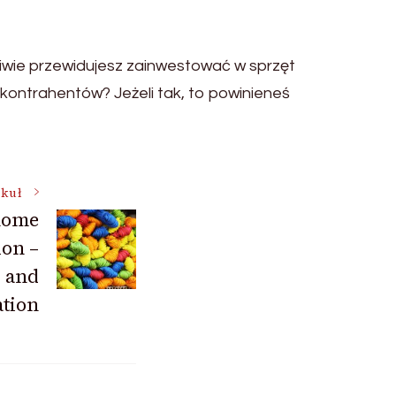
ciwie przewidujesz zainwestować w sprzęt
 kontrahentów? Jeżeli tak, to powinieneś
ykuł
home
ion –
s and
ation