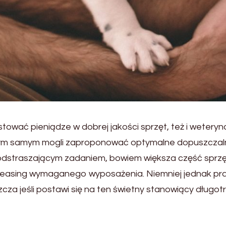
nwestować pieniądze w dobrej jakości sprzęt, też i wete
y tym samym mogli zaproponować optymalne dopuszcza
straszającym zadaniem, bowiem większa część sprzętó
i leasing wymaganego wyposażenia. Niemniej jednak pra
cza jeśli postawi się na ten świetny stanowiący długotr