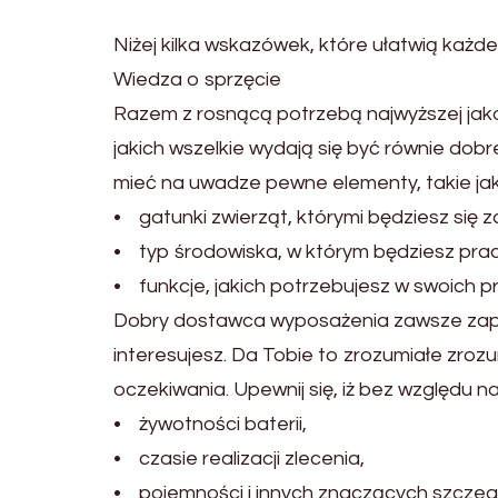
Niżej kilka wskazówek, które ułatwią każ
Wiedza o sprzęcie
Razem z rosnącą potrzebą najwyższej jak
jakich wszelkie wydają się być równie dob
mieć na uwadze pewne elementy, takie jak
• gatunki zwierząt, którymi będziesz się 
• typ środowiska, w którym będziesz pra
• funkcje, jakich potrzebujesz w swoich p
Dobry dostawca wyposażenia zawsze zapro
interesujesz. Da Tobie to zrozumiałe zroz
oczekiwania. Upewnij się, iż bez względu 
• żywotności baterii,
• czasie realizacji zlecenia,
• pojemności i innych znaczących szczeg