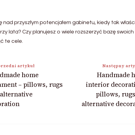
się nad przyszłym potencjałem gabinetu, kiedy tak właś
trzy lata? Czy planujesz o wiele rozszerzyć bazę swoich
ć te cele.
ja
rzedni artykuł
Następny art
dmade home
Handmade 
ment – pillows, rugs
interior decorat
alternative
pillows, rug
ration
alternative decor