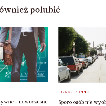
ównież polubić
BIZNES
INNE
ktywne – nowoczesne
Sporo osób nie wyob