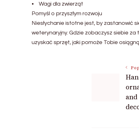
• Wagi dla zwierząt
Pomyśl o przyszłym rozwoju
Niesłychanie istotne jest, by zastanowić 
weterynaryjny. Gdzie zobaczysz siebie za 
uzyskać sprzęt, jaki pomoże Tobie osiągną
Nawigac
Pop
Han
orna
wpisu
and 
deco