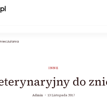
pl
znieczulania
INNE
eterynaryjny do zni
Admin
13 Listopada 2017