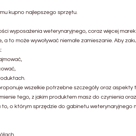
demu kupno najlepszego sprzętu.
ości wyposażenia weterynaryjnego, coraz więcej marek
re, a to może wywoływać niemałe zamieszanie. Aby zaku
:
zajmować,
cować,
roduktach.
ponuje wszelkie potrzebne szczegóły oraz aspekty t
umienie tego, z jakim produktem masz do czynienia ora
na to, o którym sprzędzie do gabinetu weterynaryjnego
ółach.