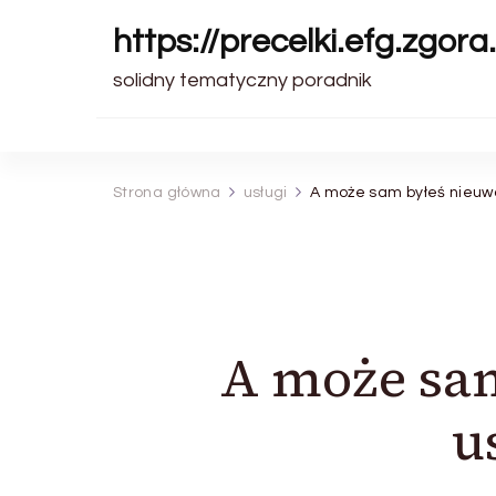
https://precelki.efg.zgora.
solidny tematyczny poradnik
Strona główna
usługi
A może sam byłeś nieuwa
A może sam
u