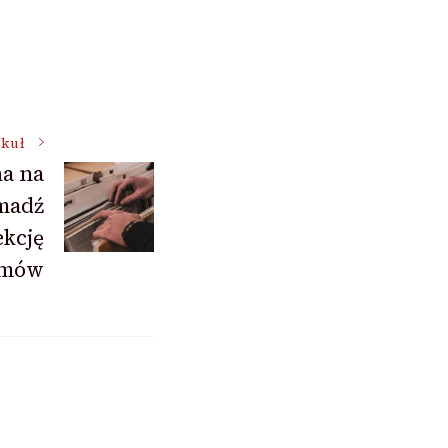
ykuł
a na
madź
ekcję
umów