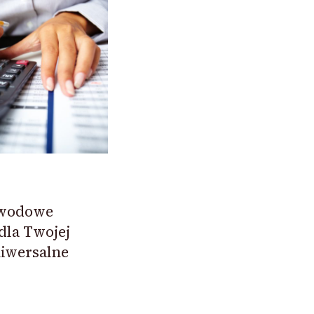
awodowe
dla Twojej
niwersalne