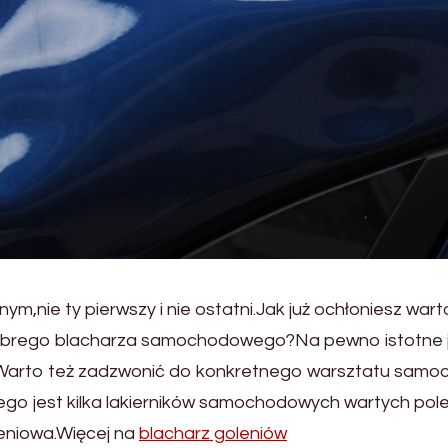
ym,nie ty pierwszy i nie ostatni.Jak już ochłoniesz war
obrego blacharza samochodowego?Na pewno istotne jes
ów.Warto też zadzwonić do konkretnego warsztatu sam
o jest kilka lakierników samochodowych wartych polec
leniowa.Więcej na
blacharz goleniów