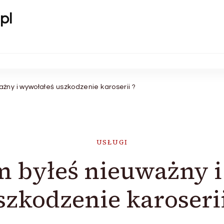
pl
żny i wywołałeś uszkodzenie karoserii ?
USŁUGI
 byłeś nieuważny 
szkodzenie karoserii