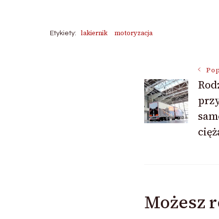
lakiernik
motoryzacja
Etykiety:
Nawigac
Pop
Rodz
prz
wpisu
sam
cię
Możesz r