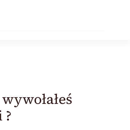
i wywołałeś
 ?