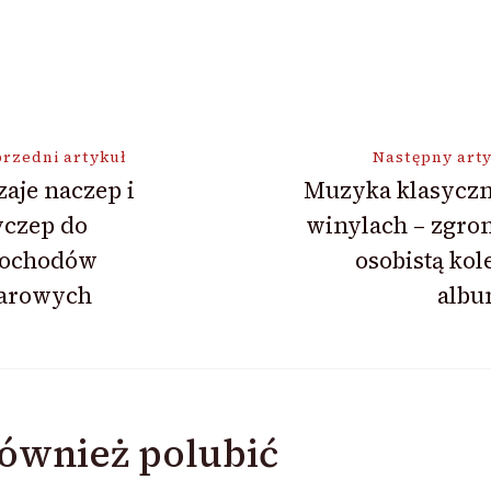
ja
rzedni artykuł
Następny art
aje naczep i
Muzyka klasyczn
yczep do
winylach – zgro
ochodów
osobistą kol
żarowych
alb
ównież polubić